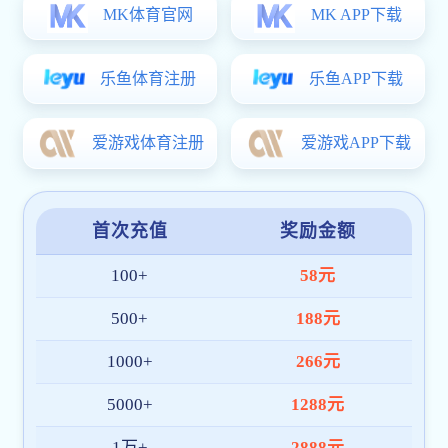
平台在重大世界杯彩票怎么玩赛事前发布观赛
指南与赛制说明。
弱网省流模式
2026世界杯开户平台_世界杯开户优惠活动持续优化
世界杯彩票怎么玩相关服务体验，通过第23代内容
架构实现赛前资讯、赛中数据与赛后...
推送机制更新...