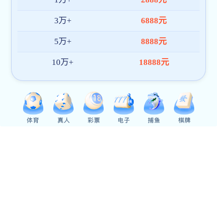
探索更多内容
个性化推送提醒...
注册资料真实
体育报道
弧线任意球
球迷广场
争议讨论