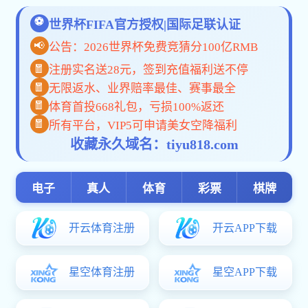
详情结构优化...
营销
2026世界杯开户平台_世界杯开户优...
2026世界杯开户平台_世界杯开户优惠活动建
立2026世界杯开户平台_世界杯开户优惠活动
数据安全委员会，每季度评审世界杯彩票怎么
玩数据采集合规性。